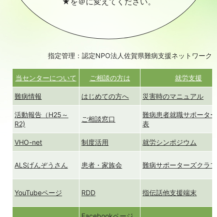
★を＠に変えてください。
指定管理：認定NPO法人佐賀県難病支援ネットワーク
当センターについて
ご相談の方は
就労支援
難病情報
はじめての方へ
災害時のマニュアル
活動報告（H25～
難病患者就職サポータ
ご相談窓口
R2)
表
VHO-net
制度活用
就労シンポジウム
ALSげんぞうさん
患者・家族会
難病サポーターズクラ
YouTubeページ
RDD
指伝話他支援端末
Facebookページ