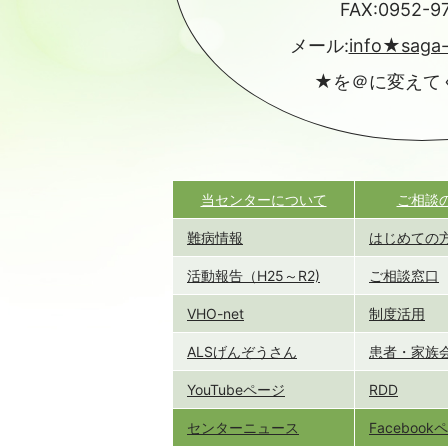
FAX:0952-9
メール:
info★saga
★を＠に変えて
当センターについて
ご相談
難病情報
はじめての
活動報告（H25～R2)
ご相談窓口
VHO-net
制度活用
ALSげんぞうさん
患者・家族
YouTubeページ
RDD
センターニュース
Faceboo