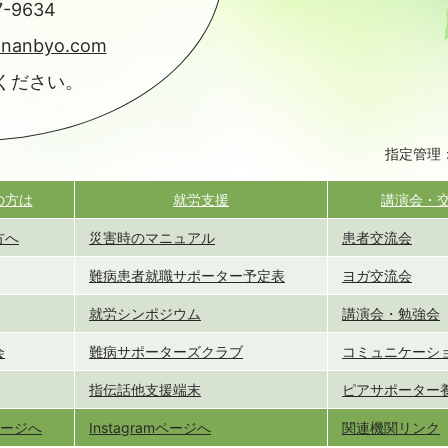
7-9634
-nanbyo.com
ください。
指定管理
の方は
就労支援
講演会・
方へ
災害時のマニュアル
患者交流会
難病患者就職サポーター予定表
ヨガ交流会
就労シンポジウム
講演会・勉強会
会
難病サポーターズクラブ
コミュニケーシ
指伝話他支援端末
ピアサポーター
kページへ
Instagramページへ
関連機関リンク