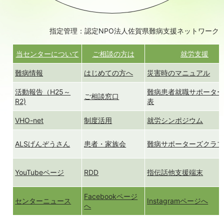
指定管理：認定NPO法人佐賀県難病支援ネットワーク
当センターについて
ご相談の方は
就労支援
難病情報
はじめての方へ
災害時のマニュアル
活動報告（H25～
難病患者就職サポータ
ご相談窓口
R2)
表
VHO-net
制度活用
就労シンポジウム
ALSげんぞうさん
患者・家族会
難病サポーターズクラ
YouTubeページ
RDD
指伝話他支援端末
Facebookページ
センターニュース
Instagramページへ
へ