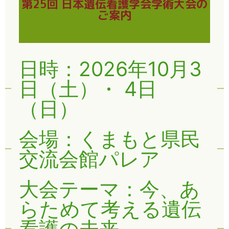
第25回 日本遺伝看護学会学術大会の
ご案内
日時：2026年10月3
日（土）・ 4日
（日）
会場：くまもと県民
交流会館パレア
大会テーマ：今、あ
らためて考える遺伝
看護の未来