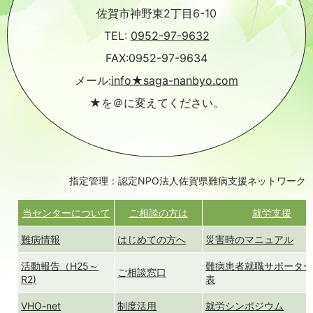
佐賀市神野東2丁目6-10
TEL:
0952-97-9632
FAX:0952-97-9634
メール:
info★saga-nanbyo.com
★を＠に変えてください。
指定管理：認定NPO法人佐賀県難病支援ネットワーク
当センターについて
ご相談の方は
就労支援
難病情報
はじめての方へ
災害時のマニュアル
活動報告（H25～
難病患者就職サポータ
ご相談窓口
R2)
表
VHO-net
制度活用
就労シンポジウム