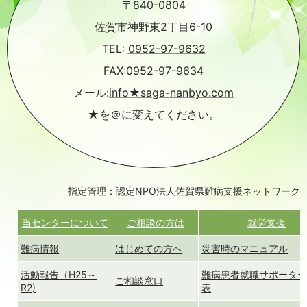
〒840-0804
佐賀市神野東2丁目6-10
TEL:
0952-97-9632
FAX:0952-97-9634
メール:
info★saga-nanbyo.com
★を＠に変えてください。
指定管理：認定NPO法人佐賀県難病支援ネットワーク
当センターについて
ご相談の方は
就労支援
難病情報
はじめての方へ
災害時のマニュアル
活動報告（H25～
難病患者就職サポータ
ご相談窓口
R2)
表