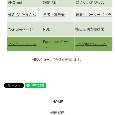
VHO-net
制度活用
就労シンポジウム
ALSげんぞうさん
患者・家族会
難病サポーターズクラ
YouTubeページ
RDD
指伝話他支援端末
Facebookページ
センターニュース
Instagramページへ
へ
※横スクロールで全体を表示します。
HOME
団体案内