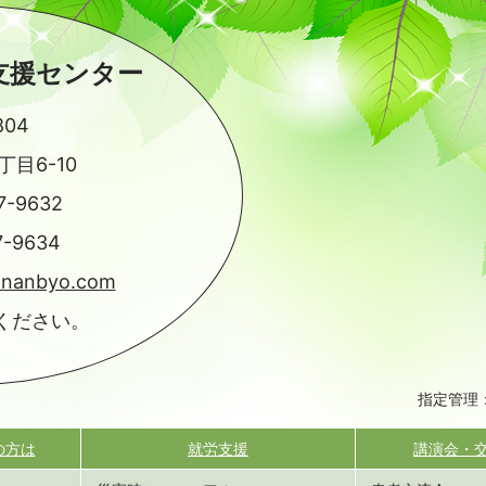
支援センター
804
目6-10
7-9632
7-9634
-nanbyo.com
ください。
指定管理
の方は
就労支援
講演会・