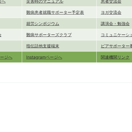
方へ
災害時のマニュアル
患者交流会
難病患者就職サポーター予定表
ヨガ交流会
就労シンポジウム
講演会・勉強会
会
難病サポーターズクラブ
コミュニケーシ
指伝話他支援端末
ピアサポーター
kページへ
Instagramページへ
関連機関リンク