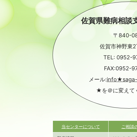
佐賀県難病相談
〒840-0
佐賀市神野東2丁
TEL:
0952-9
FAX:0952-9
メール:
info★saga
★を＠に変えて
当センターについて
ご相談