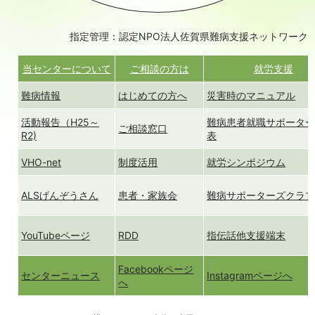
指定管理：認定NPO法人佐賀県難病支援ネットワーク
当センターについて
ご相談の方は
就労支援
難病情報
はじめての方へ
災害時のマニュアル
活動報告（H25～
難病患者就職サポータ
ご相談窓口
R2)
表
VHO-net
制度活用
就労シンポジウム
ALSげんぞうさん
患者・家族会
難病サポーターズクラ
YouTubeページ
RDD
指伝話他支援端末
Facebookページ
センターニュース
Instagramページへ
へ