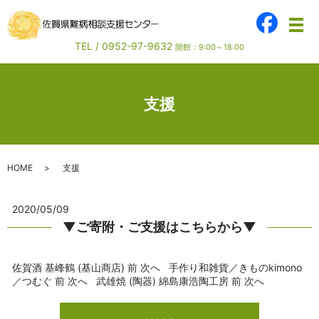
メ
TEL /
0952-97-9632
開館：9:00～18:00
支援
HOME
支援
2020/05/09
▼ご寄附・ご支援はこちらから▼
佐賀酒 基峰鶴 (基山商店) 前 次へ 手作り和雑貨／きものkimono
／つむぐ 前 次へ 武雄焼 (陶器) 綿島康浩陶工房 前 次へ