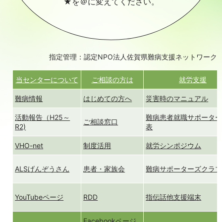
★を＠に変えてください。
指定管理：認定NPO法人佐賀県難病支援ネットワーク
当センターについて
ご相談の方は
就労支援
難病情報
はじめての方へ
災害時のマニュアル
活動報告（H25～
難病患者就職サポータ
ご相談窓口
R2)
表
VHO-net
制度活用
就労シンポジウム
ALSげんぞうさん
患者・家族会
難病サポーターズクラ
YouTubeページ
RDD
指伝話他支援端末
Facebookページ