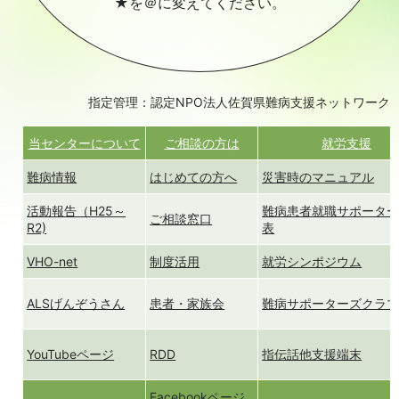
★を＠に変えてください。
指定管理：認定NPO法人佐賀県難病支援ネットワーク
当センターについて
ご相談の方は
就労支援
難病情報
はじめての方へ
災害時のマニュアル
活動報告（H25～
難病患者就職サポータ
ご相談窓口
R2)
表
VHO-net
制度活用
就労シンポジウム
ALSげんぞうさん
患者・家族会
難病サポーターズクラ
YouTubeページ
RDD
指伝話他支援端末
Facebookページ