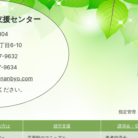
支援センター
804
目6-10
7-9632
7-9634
-nanbyo.com
ください。
指定管理
の方は
就労支援
講演会・
方へ
災害時のマニュアル
患者交流会