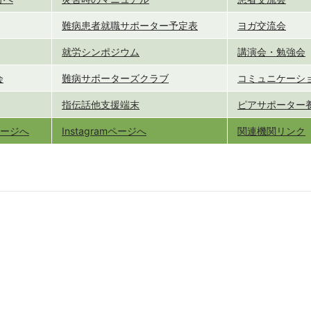
難病患者就職サポーター予定表
ヨガ交流会
就労シンポジウム
講演会・勉強会
会
難病サポーターズクラブ
コミュニケーシ
指伝話他支援端末
ピアサポーター
kページへ
Instagramページへ
関連機関リンク