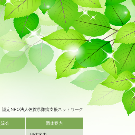
：認定NPO法人佐賀県難病支援ネットワーク
交流会
団体案内
団体案内