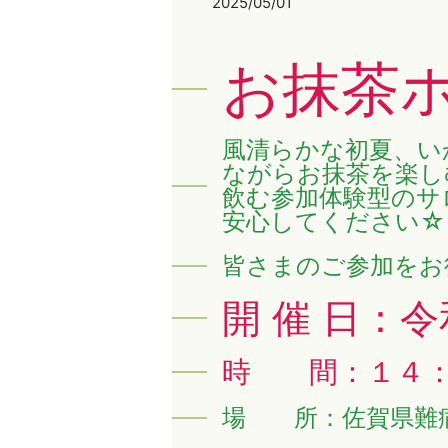
2025/05/01
お抹茶
風清らかな初夏、い
ながらお抹茶を楽し
飲む参加体験型のサ
安心してください☆
皆さまのご参加をお
開 催 日：
時 間：１４
場 所：佐賀県難