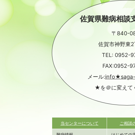
佐賀県難病相談
〒840-0
佐賀市神野東2丁
TEL:
0952-9
FAX:0952-9
メール:
info★saga
★を＠に変えて
当センターについて
ご相談
難病情報
はじめての