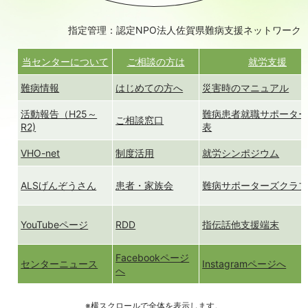
指定管理：認定NPO法人佐賀県難病支援ネットワーク
当センターについて
ご相談の方は
就労支援
難病情報
はじめての方へ
災害時のマニュアル
活動報告（H25～
難病患者就職サポータ
ご相談窓口
R2)
表
VHO-net
制度活用
就労シンポジウム
ALSげんぞうさん
患者・家族会
難病サポーターズクラ
YouTubeページ
RDD
指伝話他支援端末
Facebookページ
センターニュース
Instagramページへ
へ
※横スクロールで全体を表示します。