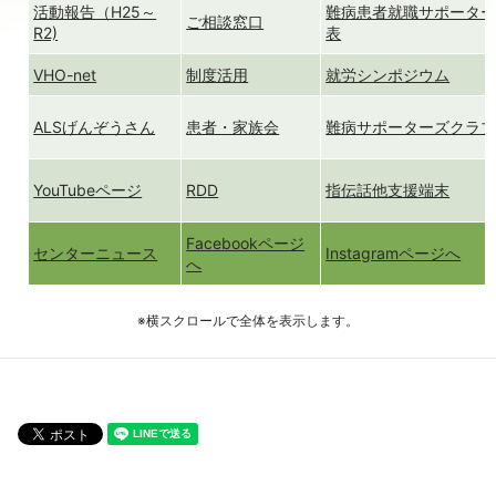
活動報告（H25～
難病患者就職サポータ
ご相談窓口
R2)
表
VHO-net
制度活用
就労シンポジウム
ALSげんぞうさん
患者・家族会
難病サポーターズクラ
YouTubeページ
RDD
指伝話他支援端末
Facebookページ
センターニュース
Instagramページへ
へ
※横スクロールで全体を表示します。