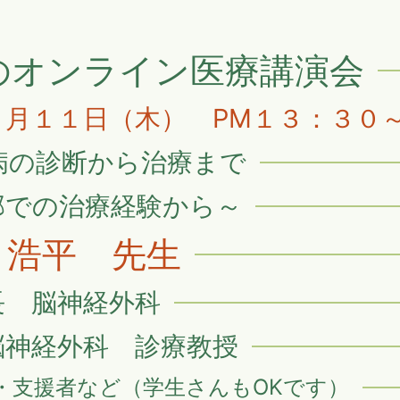
のオンライン医療講演会
８月１１日（木） PM１３：３０
病の診断から治療まで
部での治療経験から～
 浩平 先生
長 脳神経外科
脳神経外科 診療教授
・支援者など（学生さんもOKです）