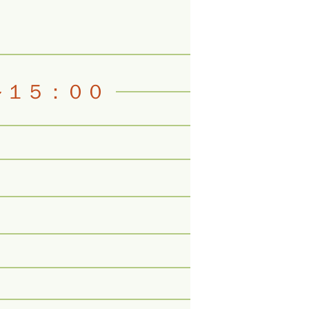
～１５：００