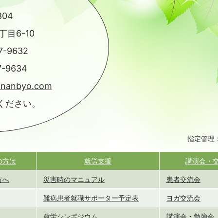
804
目6-10
7-9632
7-9634
-nanbyo.com
ください。
指定管理
の方は
就労支援
講演会・
方へ
災害時のマニュアル
患者交流会
難病患者就職サポーター予定表
ヨガ交流会
就労シンポジウム
講演会・勉強会