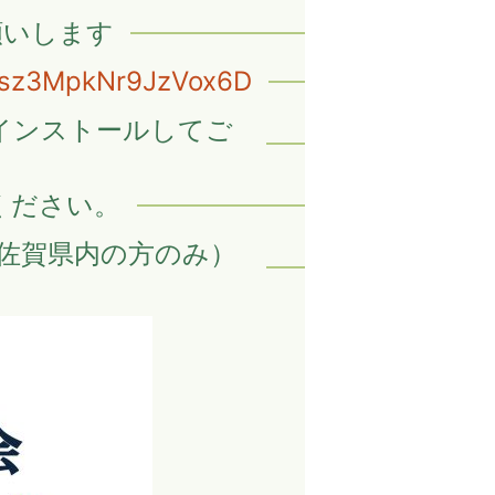
願いします
Ajsz3MpkNr9JzVox6D
インストールしてご
ください。
（佐賀県内の方のみ）