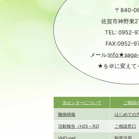
〒840-0
佐賀市神野東2丁
TEL:
0952-9
FAX:0952-9
メール:
info★saga
★を＠に変えて
当センターについて
ご相談
難病情報
はじめての
活動報告（H25～R2)
ご相談窓口
VHO-net
制度活用