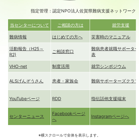
指定管理：認定NPO法人佐賀県難病支援ネットワーク
当センターについて
ご相談の方は
就労支援
難病情報
はじめての方へ
災害時のマニュアル
活動報告（H25～
難病患者就職サポータ
ご相談窓口
R2)
表
VHO-net
制度活用
就労シンポジウム
ALSげんぞうさん
患者・家族会
難病サポーターズクラ
YouTubeページ
RDD
指伝話他支援端末
Facebookページ
センターニュース
Instagramページへ
へ
※横スクロールで全体を表示します。