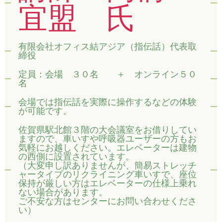
宜盟 氏
有限会社オフィス結アジア（指伝話）代表取
締役
定員：会場 ３０名 ＋ オンライン５０
名
会場では指伝話を実際に操作するなどの体験
が可能です。
佐賀県駅北館３階の大会議室をお借りしてい
ますので、車いすや呼吸器ユーザーの方もお
気軽にお越しください。エレベーターは建物
の西側に設置されています。
（大変申し訳ありませんが、簡易ストレッチ
ャータイプのリクライニング車いすで、座位
保持が厳しい方はエレベーターの仕様上乗れ
ない場合があります。
ご不安な方はセンターにお問い合わせくださ
い）