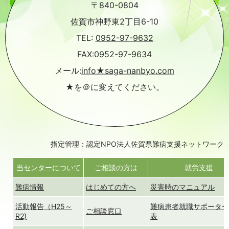
〒840-0804
佐賀市神野東2丁目6-10
TEL:
0952-97-9632
FAX:0952-97-9634
メール:
info★saga-nanbyo.com
★を＠に変えてください。
指定管理：認定NPO法人佐賀県難病支援ネットワーク
当センターについて
ご相談の方は
就労支援
難病情報
はじめての方へ
災害時のマニュアル
活動報告（H25～
難病患者就職サポータ
ご相談窓口
R2)
表