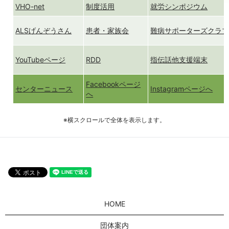
VHO-net
制度活用
就労シンポジウム
ALSげんぞうさん
患者・家族会
難病サポーターズクラ
YouTubeページ
RDD
指伝話他支援端末
Facebookページ
センターニュース
Instagramページへ
へ
※横スクロールで全体を表示します。
HOME
団体案内