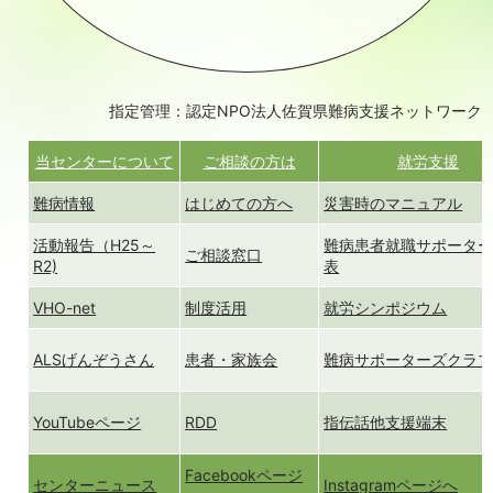
指定管理：認定NPO法人佐賀県難病支援ネットワーク
当センターについて
ご相談の方は
就労支援
難病情報
はじめての方へ
災害時のマニュアル
活動報告（H25～
難病患者就職サポータ
ご相談窓口
R2)
表
VHO-net
制度活用
就労シンポジウム
ALSげんぞうさん
患者・家族会
難病サポーターズクラ
YouTubeページ
RDD
指伝話他支援端末
Facebookページ
センターニュース
Instagramページへ