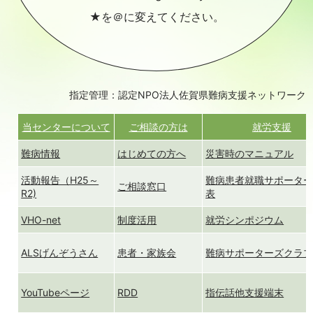
★を＠に変えてください。
指定管理：認定NPO法人佐賀県難病支援ネットワーク
当センターについて
ご相談の方は
就労支援
難病情報
はじめての方へ
災害時のマニュアル
活動報告（H25～
難病患者就職サポータ
ご相談窓口
R2)
表
VHO-net
制度活用
就労シンポジウム
ALSげんぞうさん
患者・家族会
難病サポーターズクラ
YouTubeページ
RDD
指伝話他支援端末