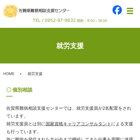
メ
TEL /
0952-97-9632
開館：9:00～18:00
就労支援
HOME
就労支援
〇 個別相談
佐賀県難病相談支援センターでは、就労支援員が2名配置をされ
ています。
就労支援員とは別に
国家資格キャリアコンサルタント
による支援
も行っています。
急に難病を発症された方が今まで継続してきた仕事を周囲に迷惑