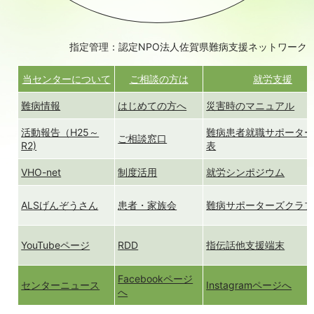
指定管理：認定NPO法人佐賀県難病支援ネットワーク
当センターについて
ご相談の方は
就労支援
難病情報
はじめての方へ
災害時のマニュアル
活動報告（H25～
難病患者就職サポータ
ご相談窓口
R2)
表
VHO-net
制度活用
就労シンポジウム
ALSげんぞうさん
患者・家族会
難病サポーターズクラ
YouTubeページ
RDD
指伝話他支援端末
Facebookページ
センターニュース
Instagramページへ
へ